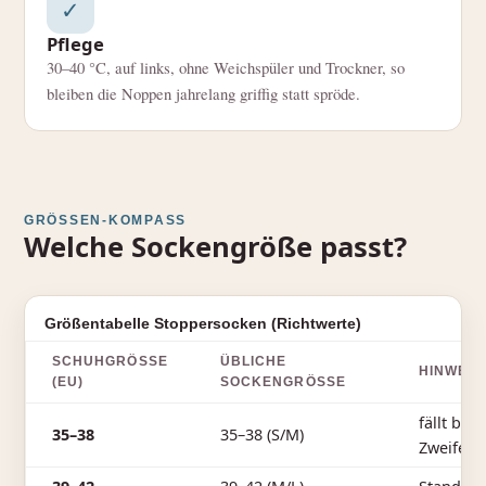
✓
Pflege
30–40 °C, auf links, ohne Weichspüler und Trockner, so
bleiben die Noppen jahrelang griffig statt spröde.
GRÖSSEN-KOMPASS
Welche Sockengröße passt?
Größentabelle Stoppersocken (Richtwerte)
SCHUHGRÖSSE (
ÜBLICHE
HINWEIS
EU)
SOCKENGRÖSSE
fällt bei
35–38
35–38 (S/M)
Zweifel 