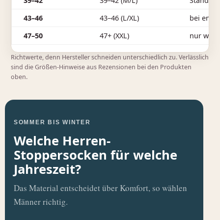
39–42
39–42 (M/L)
Standard
43–46
43–46 (L/XL)
bei enge
47–50
47+ (XXL)
nur weni
Richtwerte, denn Hersteller schneiden unterschiedlich zu. Verlässlich
sind die Größen-Hinweise aus Rezensionen bei den Produkten
oben.
SOMMER BIS WINTER
Welche Herren-
Stoppersocken für welche
Jahreszeit?
Das Material entscheidet über Komfort, so wählen
Männer richtig.