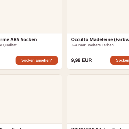
rme ABS-Socken
Occulto Madeleine (Farbv
re Qualität
2–4 Paar · weitere Farben
9,99 EUR
Socken ansehen*
Socken