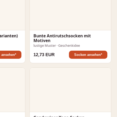
arianten)
Bunte Antirutschsocken mit
Motiven
lustige Muster · Geschenkidee
12,73 EUR
 ansehen*
Socken ansehen*