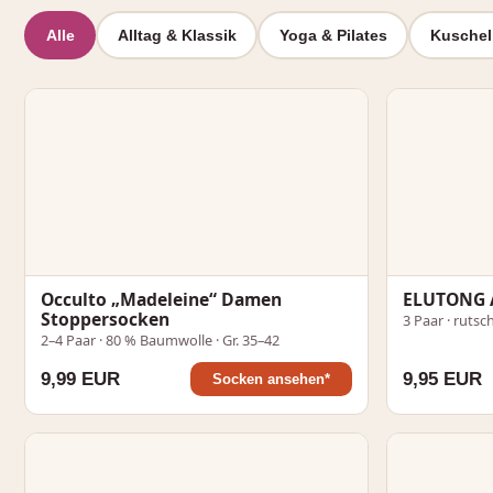
Alle
Alltag & Klassik
Yoga & Pilates
Kuschel
Occulto „Madeleine“ Damen
ELUTONG A
Stoppersocken
3 Paar · rutsc
2–4 Paar · 80 % Baumwolle · Gr. 35–42
9,99 EUR
9,95 EUR
Socken ansehen*