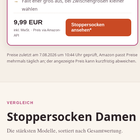
Fällt eher groß aus, bei Zwischengrößen kleiner
wählen
9,99 EUR
Stoppersocken
ansehen*
inkl. MwSt. · Preis via Amazon-
API
Preise zuletzt am 7.08.2026 um 10:44 Uhr geprüft, Amazon passt Preise
mehrmals täglich an; der angezeigte Preis kann kurzfristig abweichen.
VERGLEICH
Stoppersocken Damen 
Die stärksten Modelle, sortiert nach Gesamtwertung.