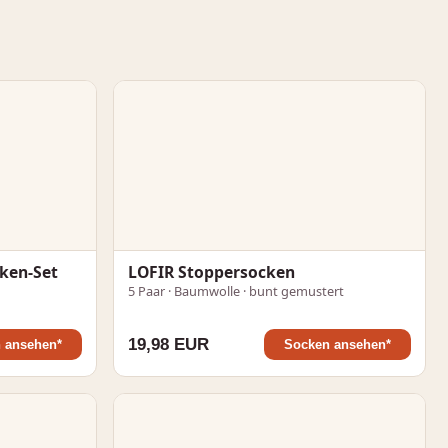
ken-Set
LOFIR Stoppersocken
5 Paar · Baumwolle · bunt gemustert
19,98 EUR
 ansehen*
Socken ansehen*