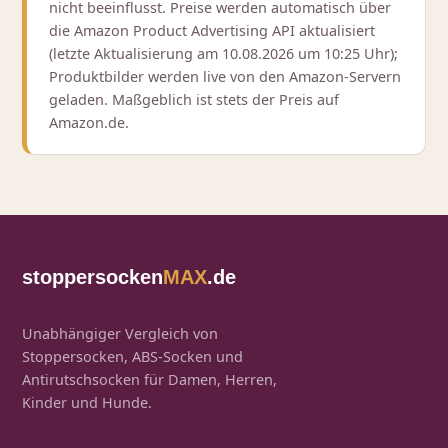
nicht beeinflusst. Preise werden automatisch über
die Amazon Product Advertising API aktualisiert
(letzte Aktualisierung am 10.08.2026 um 10:25 Uhr);
Produktbilder werden live von den Amazon‑Servern
geladen. Maßgeblich ist stets der Preis auf
Amazon.de.
stoppersocken
MAX
.de
Unabhängiger Vergleich von
Stoppersocken, ABS‑Socken und
Antirutschsocken für Damen, Herren,
Kinder und Hunde.